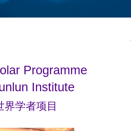
olar Programme
unlun Institute
世界学者项目